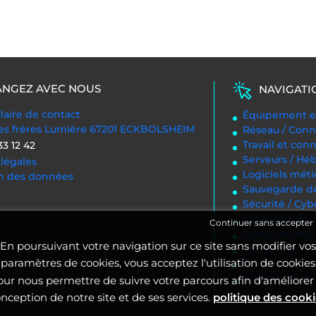
NGEZ AVEC NOUS
NAVIGATI
aire de contact
Équipement en
des frères Lumière 67201 ECKBOLSHEIM
Réseau / Conn
Travail et con
33 12 42
Serveurs / H
légales
Logiciels méti
on des données
Sauvegarde d
Sécurité / Cyb
Echanges de d
Continuer sans accepter
Signature éle
En poursuivant votre navigation sur ce site sans modifier vos
Conformité 
paramètres de cookies, vous acceptez l'utilisation de cookies
Formation aux 
Assistance / 
our nous permettre de suivre votre parcours afin d'améliorer 
nception de notre site et de ses services.
politique des cook
.