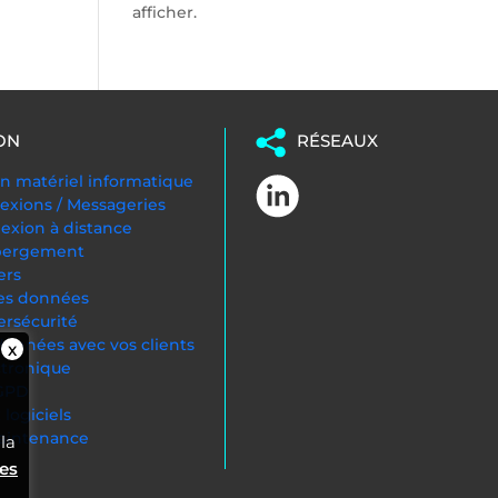
afficher.
ON
RÉSEAUX
 matériel informatique
exions / Messageries
nexion à distance
ébergement
ers
es données
ersécurité
onnées avec vos clients
ctronique
RGPD
logiciels
Maintenance
la
ies