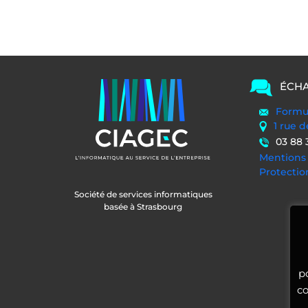
ÉCHA
Formul
1 rue 
03 88 
Mentions 
Protecti
Société de services informatiques
basée à Strasbourg
p
co