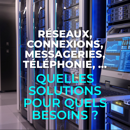
RÉSEAUX,
CONNEXIONS,
MESSAGERIES,
TÉLÉPHONIE, …
QUELLES
SOLUTIONS
POUR QUELS
BESOINS ?