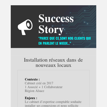
Success
Story
"PARCE QUE CE SONT NOS CLIENTS QUI
EN PARLENT LE MIEUX..."
Installation réseaux dans de
nouveaux locaux
Contexte :
Cabinet créé en 2017
1 Associé + 1 Collaborateur
Région Alsace
Enjeux :
Le cabinet d’expertise comptable souhaite
installer ses connexions et nous sollicite