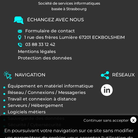
Société de services informatiques
basée à Strasbourg
ÉCHANGEZ AVEC NOUS
Formulaire de contact
1 rue des frères Lumière 67201 ECKBOLSHEIM
03 88 33 12 42
Mentions légales
Protection des données
NAVIGATION
RÉSEAUX
Équipement en matériel informatique
Réseau / Connexions / Messageries
Travail et connexion à distance
Serveurs / Hébergement
Logiciels métiers
Sauvegarde des données
Continuer sans accepter
Sécurité / Cybersécurité
En poursuivant votre navigation sur ce site sans modifier
Echanges de données avec vos clients
Signature électronique
vos paramètres de cookies, vous acceptez l'utilisation de