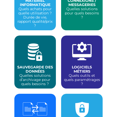
MATÉRIEL
CONNEXIONS /
INFORMATIQUE
MESSAGERIES
Quels achats pour
Quelles solutions
quelle utilisation ?
pour quels besoins
Durée de vie,
?
rapport qualité/prix
?
SAUVEGARDE DES
LOGICIELS
DONNÉES
MÉTIERS
Quelles solutions
Quels outils et
d’archivage pour
quels paramétrages
quels besoins ?
?