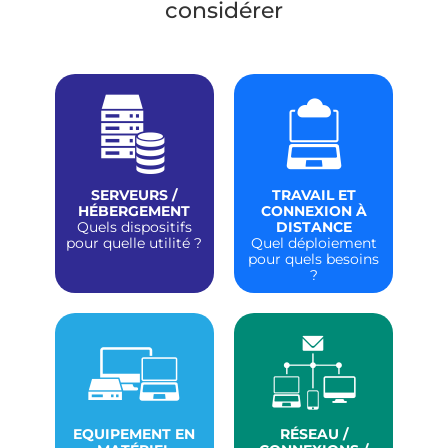
considérer
SERVEURS /
TRAVAIL ET
HÉBERGEMENT
CONNEXION À
Quels dispositifs
DISTANCE
pour quelle utilité ?
Quel déploiement
pour quels besoins
?
EQUIPEMENT EN
RÉSEAU /