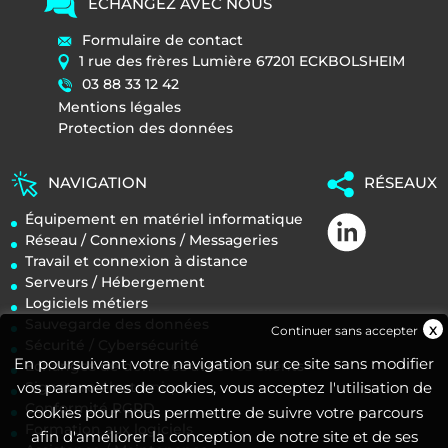
ÉCHANGEZ AVEC NOUS
Formulaire de contact
1 rue des frères Lumière 67201 ECKBOLSHEIM
03 88 33 12 42
Mentions légales
Protection des données
NAVIGATION
RÉSEAUX
Équipement en matériel informatique
Réseau / Connexions / Messageries
Travail et connexion à distance
Serveurs / Hébergement
Logiciels métiers
Sauvegarde des données
Continuer sans accepter
Sécurité / Cybersécurité
En poursuivant votre navigation sur ce site sans modifier
Echanges de données avec vos clients
Signature électronique
vos paramètres de cookies, vous acceptez l'utilisation de
Conformité RGPD
cookies pour nous permettre de suivre votre parcours
Formation aux logiciels
afin d'améliorer la conception de notre site et de ses