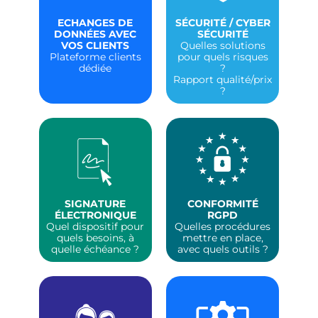
ECHANGES DE
SÉCURITÉ / CYBER
DONNÉES AVEC
SÉCURITÉ
VOS CLIENTS
Quelles solutions
Plateforme clients
pour quels risques
dédiée
?
Rapport qualité/prix
?
SIGNATURE
CONFORMITÉ
ÉLECTRONIQUE
RGPD
Quel dispositif pour
Quelles procédures
quels besoins, à
mettre en place,
quelle échéance ?
avec quels outils ?