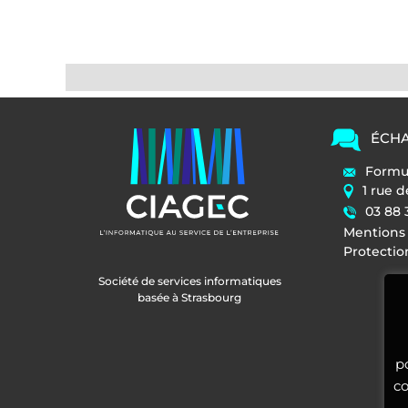
ÉCHA
Formul
1 rue 
03 88 
Mentions 
Protecti
Société de services informatiques
basée à Strasbourg
p
co