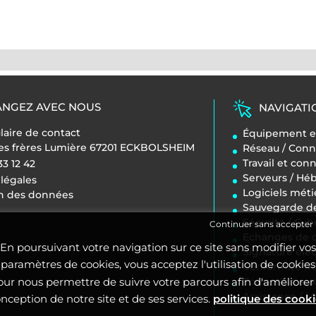
NGEZ AVEC NOUS
NAVIGATI
aire de contact
Équipement en
des frères Lumière 67201 ECKBOLSHEIM
Réseau / Conn
Travail et con
33 12 42
Serveurs / H
légales
Logiciels méti
on des données
Sauvegarde d
Sécurité / Cyb
Continuer sans accepter
Echanges de d
En poursuivant votre navigation sur ce site sans modifier vos
Signature éle
paramètres de cookies, vous acceptez l'utilisation de cookies
Conformité 
Formation aux 
our nous permettre de suivre votre parcours afin d'améliorer 
Assistance / 
nception de notre site et de ses services.
politique des cook