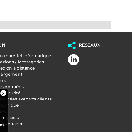
ON
RÉSEAUX
 matériel informatique
exions / Messageries
nexion à distance
ébergement
ers
es données
ersécurité
onnées avec vos clients
ctronique
RGPD
logiciels
la
Maintenance
ies