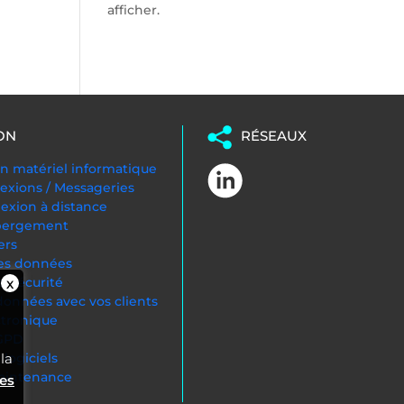
afficher.
ON
RÉSEAUX
 matériel informatique
exions / Messageries
nexion à distance
ébergement
ers
es données
ersécurité
onnées avec vos clients
ctronique
RGPD
la
logiciels
Maintenance
ies