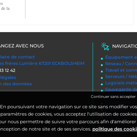
es
 de la
NGEZ AVEC NOUS
NAVIGATI
aire de contact
Équipement en
des frères Lumière 67201 ECKBOLSHEIM
Réseau / Conn
Travail et con
33 12 42
Serveurs / H
légales
Logiciels méti
on des données
Sauvegarde d
Sécurité / Cyb
Continuer sans accepter
Echanges de d
En poursuivant votre navigation sur ce site sans modifier vos
Signature éle
paramètres de cookies, vous acceptez l'utilisation de cookies
Conformité 
our nous permettre de suivre votre parcours afin d'améliorer 
Formation aux 
Assistance / 
nception de notre site et de ses services.
politique des cook
.