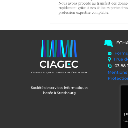
Nous avons procédé au transfert des donné
rapidement grâce à nos éditeurs partenaires
profession expertise comptable.
ÉCHA
Formul
1 rue 
03 88 
Mentions 
Protecti
Société de services informatiques
basée à Strasbourg
p
co