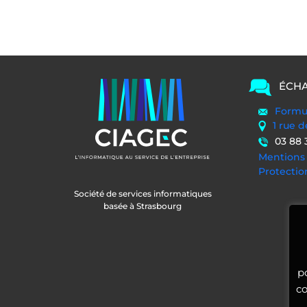
ÉCHA
Formul
1 rue 
03 88 
Mentions 
Protecti
Société de services informatiques
basée à Strasbourg
p
co