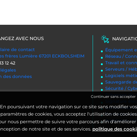
NGEZ AVEC NOUS
NAVIGATI
aire de contact
Équipement en
des frères Lumière 67201 ECKBOLSHEIM
Réseau / Conn
Travail et con
33 12 42
Serveurs / H
légales
Logiciels méti
on des données
Sauvegarde d
Sécurité / Cyb
Echanges de d
Continuer sans accepter
Signature éle
En poursuivant votre navigation sur ce site sans modifier vos
Conformité 
paramètres de cookies, vous acceptez l'utilisation de cookies
Formation aux 
Assistance / 
our nous permettre de suivre votre parcours afin d'améliorer 
nception de notre site et de ses services.
politique des cook
.