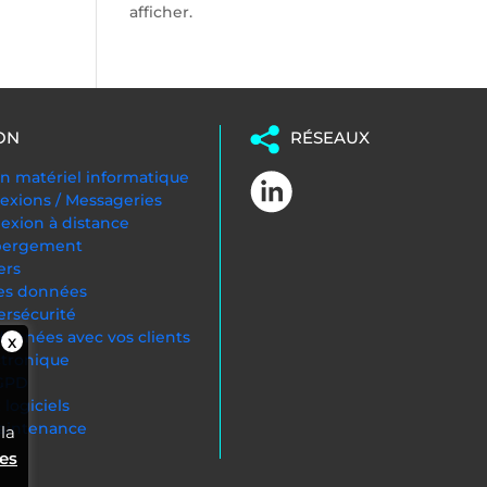
afficher.
ON
RÉSEAUX
 matériel informatique
exions / Messageries
nexion à distance
ébergement
ers
es données
ersécurité
onnées avec vos clients
ctronique
RGPD
logiciels
Maintenance
la
ies